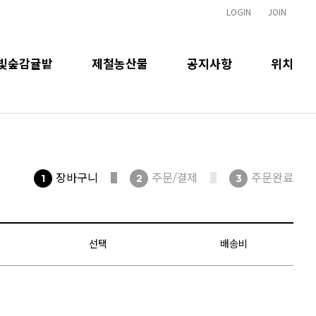
LOGIN
JOIN
빛숲감귤밭
제철농산물
공지사항
위치
장바구니
주문/결제
주문완료
선택
배송비